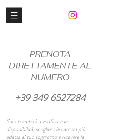
PRENOTA
DIRETTAMENTE AL
NUMERO
+39 349 6527284
Sara ti aiuterà a verificare la
disponibilità, scegliere la camera più
adatta al tuo soggiorno e ricevere la