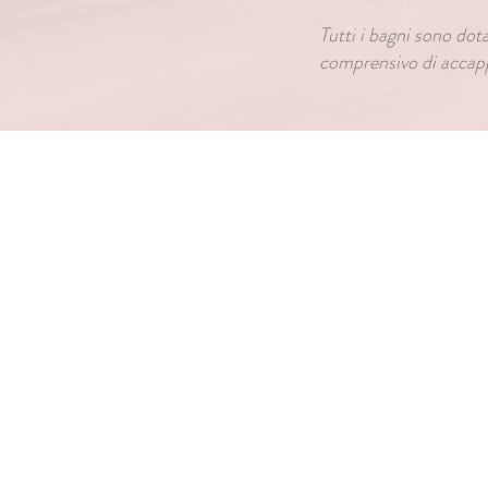
Tutti i bagni sono dot
comprensivo di accapp