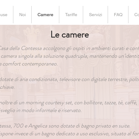
ouse
Noi
Camere
Tariffe
Servizi
FAQ
Co
Le camere
sa della Contessa accolgono gli ospiti in ambienti curati e conf
a camera singola alla soluzione quadrupla, mantenendo un’identit
i e comfort contemporaneo.
otate di aria condizionata, televisore con digitale terrestre, po
 chiave.
ltre di un morning courtesy set, con bollitore, tazze, tè, caffè, 
sveglio in modo informale e riservato.
essa, 700 e Angelica sono dotate di bagno privato en suite.
ne invece di un bagno dedicato a uso esclusivo, situato al fon