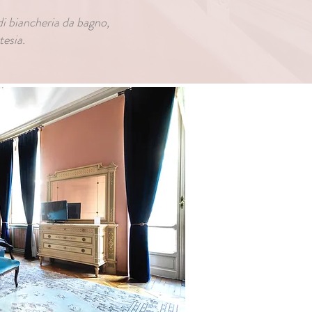
di biancheria da bagno,
tesia.