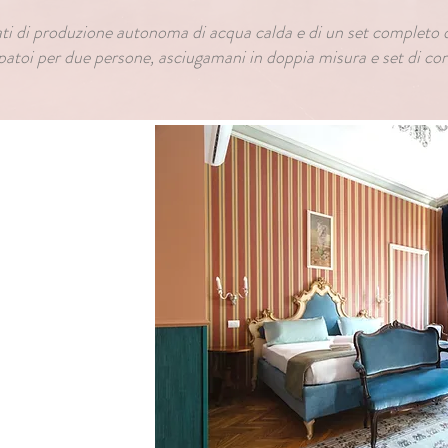
ati di produzione autonoma di acqua calda e di un set completo 
atoi per due persone, asciugamani in doppia misura e set di cor